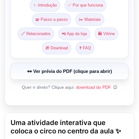
✨ Introdução
✅ Por que funciona
🧩 Passo a passo
✂️ Materiais
🔗 Relacionados
📲 App da loja
🛍️ Vitrine
🎁 Download
❓ FAQ
👀 Ver prévia do PDF (clique para abrir)
Quer ir direto? Clique aqui:
download do PDF
. 😉
Uma atividade interativa que
coloca o circo no centro da aula ✨